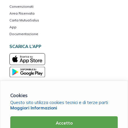
Convenzionati
Area Riservata
Carta MutuaSalus
App
Documentazione
SCARICA L’APP
Cookies
Questo sito utilizza cookies tecnici e di terze parti
Mutua Dott. Consoli ETS
Maggiori Informazioni
C.F. 91141570720 |
Cookie Policy
|
Privacy Policy
Accetto